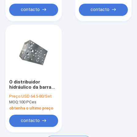
scissor a tabela de elevador
contacto
contacto
O distribuidor
hidráulico da barra
16UNF obstrui
Preço:
USD 64.5-80/Set
componentes da
MOQ:
100 PCes
precisão
obtenha o ultimo preço
contacto