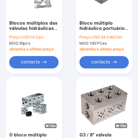
Excursão da fábrica
Controle da qualidade
Blocos múltiplos das
Bloco múltiplo
válvulas hidráulicas
hidráulico portuário
Contacte-nos
de alumínio para o
profissional do óleo
Preço:
USD14.5/pc
Preço:
USD 64.5-80/Set
sistema de caminhão
G3/8 com 3/4 -
MOQ:
50pcs
MOQ:
100 PCes
da empilhadeira
cavidade 16UNF
Notícia
obtenha o ultimo preço
obtenha o ultimo preço
Peça umas citações
contacto
contacto
Mini Hydraulic Power Packs
Motopropulsores hidráulicos
Bloco múltiplo hidráulico
Componentes hidráulicos do Power Pack
O bloco múltiplo
G3 / 8" válvula