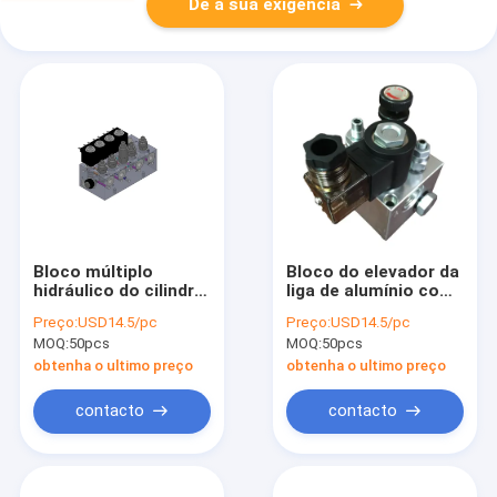
Dê a sua exigência
Bloco múltiplo
Bloco do elevador da
hidráulico do cilindro
liga de alumínio com
do elevador
válvula
Preço:
USD14.5/pc
Preço:
USD14.5/pc
hidráulico com as
MOQ:
50pcs
MOQ:
50pcs
válvulas do cartucho
do solenoide
obtenha o ultimo preço
obtenha o ultimo preço
contacto
contacto