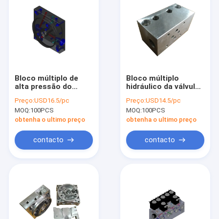
Bloco múltiplo de
Bloco múltiplo
alta pressão do
hidráulico da válvula
bloco múltiplo de
de CETOP 3 para Mini
Preço:
USD16.5/pc
Preço:
USD14.5/pc
alumínio para o único
Hydraulic Power Pack
MOQ:
100PCS
MOQ:
100PCS
Power Pack
hidráulico ativo
obtenha o ultimo preço
obtenha o ultimo preço
contacto
contacto
Casa
Produtos
Sobre nós