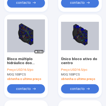
contacto
contacto
Bloco múltiplo
Único bloco ativo do
hidráulico dos
centro
motopropulsores
Preço:
USD16.5/pc
Preço:
USD16.5/pc
hidráulicos ativos
MOQ:
100PCS
MOQ:
100PCS
dobro
obtenha o ultimo preço
obtenha o ultimo preço
contacto
contacto