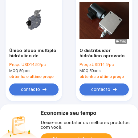
Único bloco múltiplo
O distribuidor
hidráulico de
hidráulico aprovado
alumínio ativo da
da válvula de
Preço:
USD14.50/pc
Preço:
USD14.5/pc
moldação para o
solenoide do CE
MOQ:
50pcs
MOQ:
50pcs
Power Pack
obstrui para o
sistema do elevador
obtenha o ultimo preço
obtenha o ultimo preço
contacto
contacto
Economize seu tempo
Deixe-nos contatar os melhores produtos
com você.