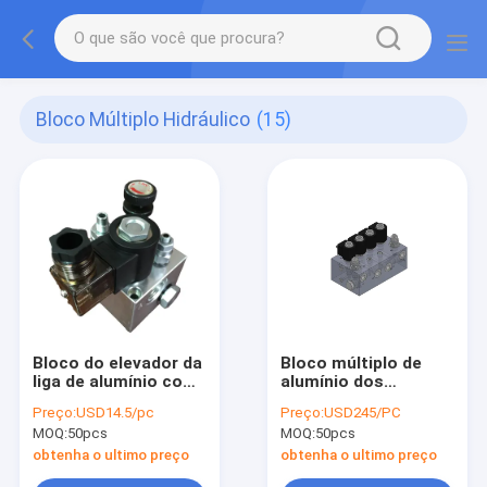
Bloco Múltiplo Hidráulico
(15)
Bloco do elevador da
Bloco múltiplo de
liga de alumínio com
alumínio dos
válvula
motopropulsores
Preço:
USD14.5/pc
Preço:
USD245/PC
hidráulicos
MOQ:
50pcs
MOQ:
50pcs
obtenha o ultimo preço
obtenha o ultimo preço