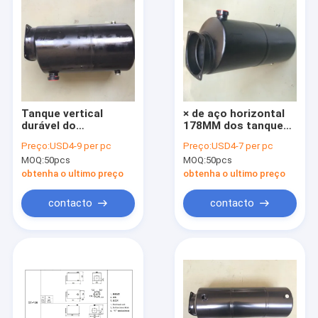
Tanque vertical
× de aço horizontal
durável do
178MM dos tanques
reservatório de óleo
de óleo 5L hidráulico
Preço:
USD4-9 per pc
Preço:
USD4-7 per pc
8L hidráulico para o
178 para Power Pack
MOQ:
50pcs
MOQ:
50pcs
cilindro hidráulico
obtenha o ultimo preço
obtenha o ultimo preço
contacto
contacto
Casa
Produtos
Sobre nós