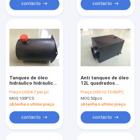
contacto
contacto
Tanques de óleo
Anti tanques de óleo
hidráulico hidráulicos
12L quadrados
profissionais dos
hidráulicos de aço
Preço:
USD4-7 per pc
Preço:
USD12-15.00/PC
Power Pack com 2.5L
corrosivos para o
MOQ:
100PCS
MOQ:
50pcs
211mm
motopropulsor
hidráulico
obtenha o ultimo preço
obtenha o ultimo preço
contacto
contacto