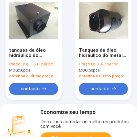
tanques de óleo
Tanques de óleo
hidráulico do
hidráulico do metal
quadrado 17L com a
4L do preto 225mm
Preço:
USD 12-15 per pc
Preço:
USD 4-7 per pc
montagem
com 178 tamanho
MOQ:
50pcs
MOQ:
50pcs
horizontal do
inferior do × 178mm
tamanho do pescoço
obtenha o ultimo preço
obtenha o ultimo preço
de 120mm
contacto
contacto
Economize seu tempo
Deixe-nos contatar os melhores produtos
com você.