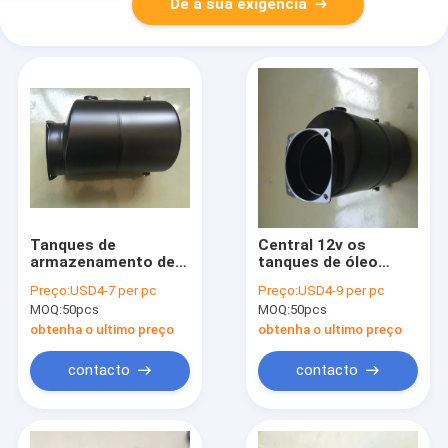
Dê a sua exigência
Tanques de
Central 12v os
armazenamento de
tanques de óleo
aço horizontais do
hidráulico de aço
Preço:
USD4-7 per pc
Preço:
USD4-9 per pc
óleo da montagem
pretos da C.C. 6L
MOQ:
50pcs
MOQ:
50pcs
ST-120-02 5L para o
com CE
Power Pack
obtenha o ultimo preço
obtenha o ultimo preço
contacto
contacto