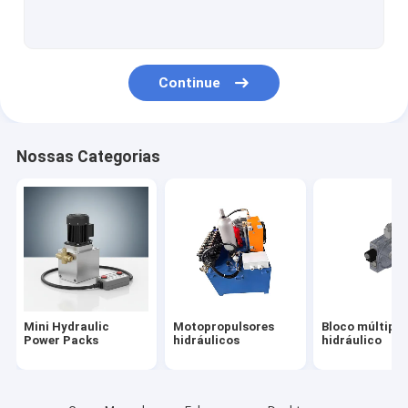
Válvulas hidráulicas do cartucho
válvula de solenoide hidráulica
Continue
válvula de controle hidráulica do fluxo
Válvulas de controle direcional hidráulicas
Nossas Categorias
Tanques de óleo hidráulico
Tanques hidráulicos plásticos
Motor do Power Pack
Bombas hidráulicas
Mini Hydraulic
Motopropulsores
Bloco múltiplo
Únicos cilindros hidráulicos ativos
Power Packs
hidráulicos
hidráulico
cilindro hidráulico ativo dobro