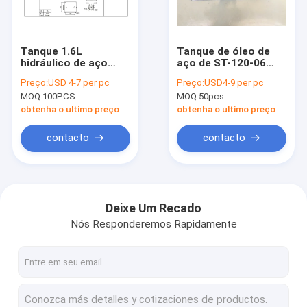
Excursão da fábrica
Controle da qualidade
Tanque 1.6L
Tanque de óleo de
hidráulico de aço
aço de ST-120-06
Contacte-nos
vertical horizontal do
12L para o Power
Preço:
USD 4-7 per pc
Preço:
USD4-9 per pc
OEM
Pack
MOQ:
100PCS
MOQ:
50pcs
Notícia
obtenha o ultimo preço
obtenha o ultimo preço
Peça umas citações
contacto
contacto
Mini Hydraulic Power Packs
Deixe Um Recado
Nós Responderemos Rapidamente
Motopropulsores hidráulicos
Bloco múltiplo hidráulico
Componentes hidráulicos do Power Pack