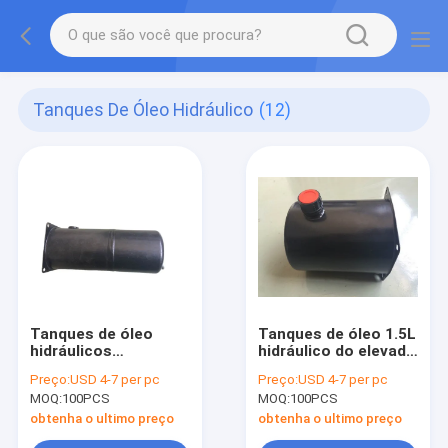
Tanques De Óleo Hidráulico
(12)
Tanques de óleo
Tanques de óleo 1.5L
hidráulicos
hidráulico do elevado
horizontais do metal
desempenho 160mm,
Preço:
USD 4-7 per pc
Preço:
USD 4-7 per pc
1.6L do OEM para a
tanque de aço do
MOQ:
100PCS
MOQ:
100PCS
central hidráulica
fuel-óleo
obtenha o ultimo preço
obtenha o ultimo preço