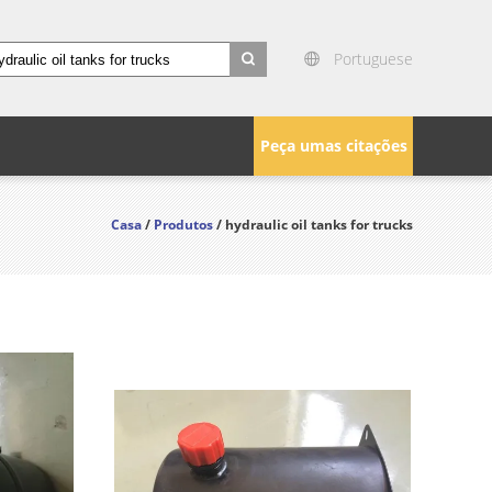
Portuguese
search
Peça umas citações
Casa
/
Produtos
/ hydraulic oil tanks for trucks