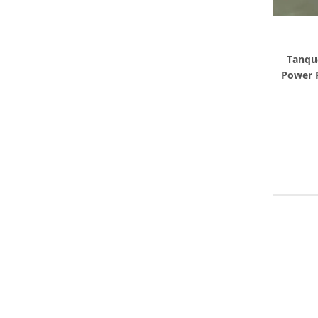
Tanque
Power P
tamanho