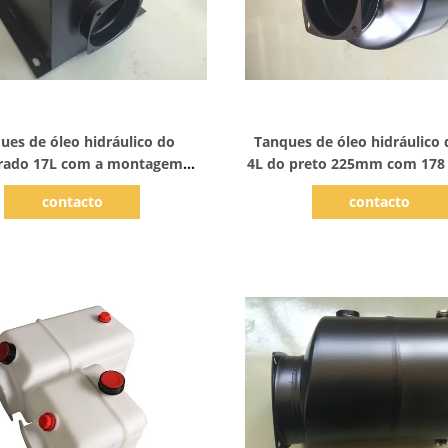
Mostrar detalhes
Mostrar detalhes
ues de óleo hidráulico do
Tanques de óleo hidráulico
rado 17L com a montagem
4L do preto 225mm com 17
tal do tamanho do pescoço de
inferior do × 178m
contacto
contacto
120mm