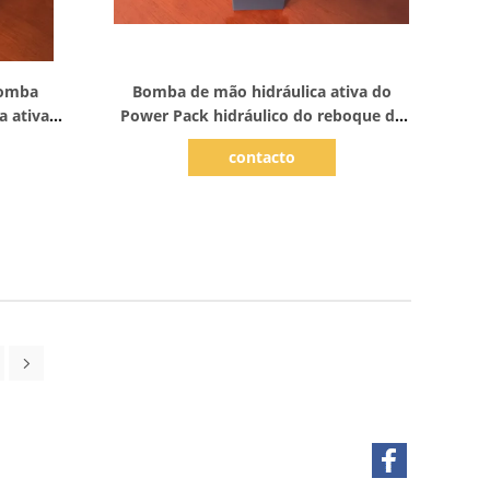
Mostrar detalhes
bomba
Bomba de mão hidráulica ativa do
a ativa
Power Pack hidráulico do reboque da
descarga única
contacto