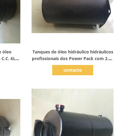
Mostrar detalhes
e óleo
Tanques de óleo hidráulico hidráulicos
 C.C. 6L
profissionais dos Power Pack com 2.5L
211mm
contacto