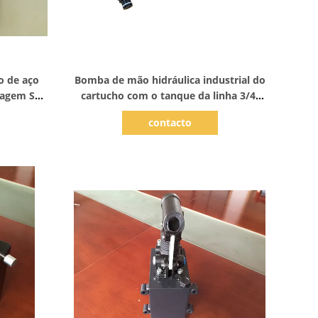
Mostrar detalhes
 de aço
Bomba de mão hidráulica industrial do
tagem ST-
cartucho com o tanque da linha 3/4-
 Pack
16UNF/óleo
contacto