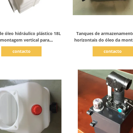
Mostrar detalhes
Mostrar detalhes
e óleo hidráulico plástico 18L
Tanques de armazenamento
 montagem vertical para
horizontais do óleo da mon
motopropulsores
120-02 5L para o Power
contacto
contacto