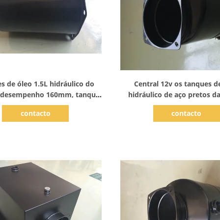
Mostrar detalhes
Mostrar detalhes
s de óleo 1.5L hidráulico do
Central 12v os tanques d
 desempenho 160mm, tanque
hidráulico de aço pretos da
de aço do fuel-óleo
com CE
contacto
contacto