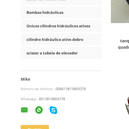
Bombas hidráulicas
Únicos cilindros hidráulicos ativos
cilindro hidráulico ativo dobro
tanq
quad
scissor a tabela de elevador
horizon
Mike
Número de telefone :
008613819869378
Whatsapp :
8613819869378