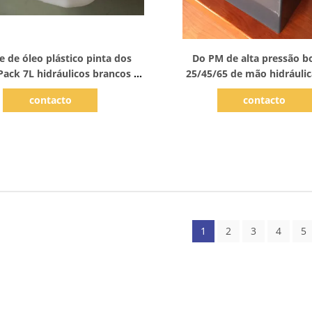
Mostrar detalhes
Mostrar detalhes
 de óleo plástico pinta dos
Do PM de alta pressão 
ack 7L hidráulicos brancos -
25/45/65 de mão hidráulic
 do pescoço de 120 - 02 120
dobro para Tralier
contacto
contacto
milímetros
1
2
3
4
5