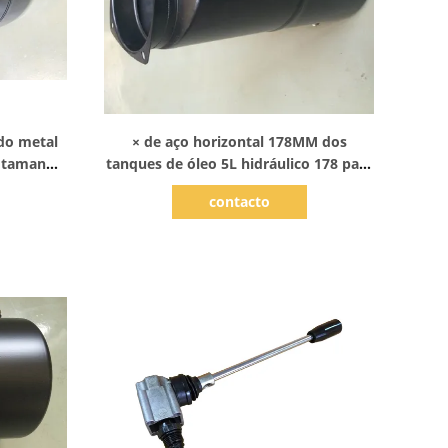
Mostrar detalhes
 do metal
× de aço horizontal 178MM dos
8 tamanho
tanques de óleo 5L hidráulico 178 para
m
Power Pack
contacto