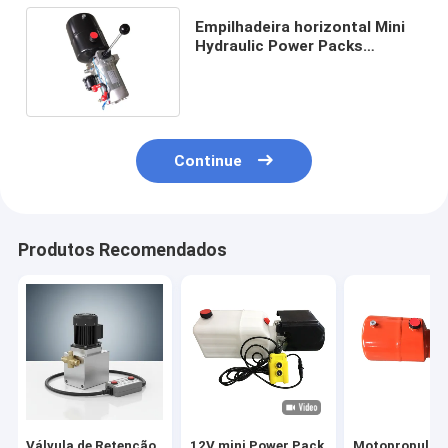
Empilhadeira horizontal Mini
Hydraulic Power Packs
2500RPM com o tanque 4.5L
Continue
Produtos Recomendados
Válvula de Retenção
12V mini Power Pack
Motopropulso