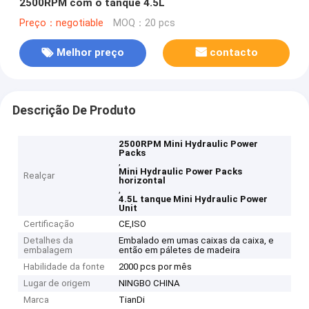
2500RPM com o tanque 4.5L
Preço：negotiable
MOQ：20 pcs
Melhor preço
contacto
Descrição De Produto
2500RPM Mini Hydraulic Power
Packs
,
Mini Hydraulic Power Packs
Realçar
horizontal
,
4.5L tanque Mini Hydraulic Power
Unit
Certificação
CE,ISO
Detalhes da
Embalado em umas caixas da caixa, e
embalagem
então em páletes de madeira
Habilidade da fonte
2000 pcs por mês
Lugar de origem
NINGBO CHINA
Marca
TianDi