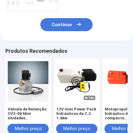
18Mpa 12VDC 18W
Continue
Produtos Recomendados
Válvula de Retenção
12V mini Power Pack
Motopropulso
CV2-08 Mini
hidráulicos da C.C.
hidráulico do 
Unidades
1.6kw
compacto
Hidráulicas com
alaranjado da 
Controle Remoto de
do tanque 6L d
Melhor preço
Melhor preço
Melhor pr
4 Metros e 2 Botões,
para o reboque