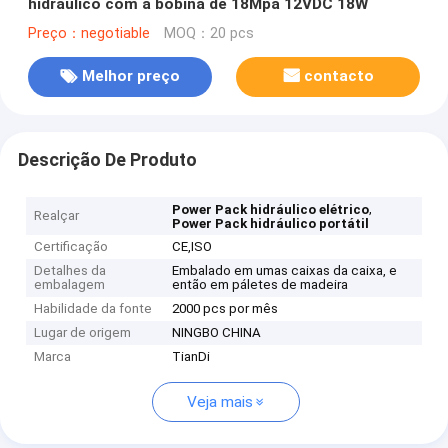
hidráulico com a bobina de 18Mpa 12VDC 18W
Preço：negotiable
MOQ：20 pcs
Melhor preço
contacto
Descrição De Produto
,
Power Pack hidráulico elétrico
Realçar
Power Pack hidráulico portátil
Certificação
CE,ISO
Detalhes da
Embalado em umas caixas da caixa, e
embalagem
então em páletes de madeira
Habilidade da fonte
2000 pcs por mês
Lugar de origem
NINGBO CHINA
Marca
TianDi
Veja mais